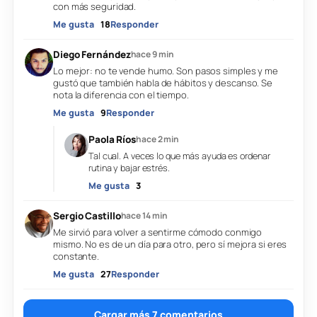
con más seguridad.
Me gusta
18
Responder
Diego Fernández
hace 9 min
Lo mejor: no te vende humo. Son pasos simples y me
gustó que también habla de hábitos y descanso. Se
nota la diferencia con el tiempo.
Me gusta
9
Responder
Paola Ríos
hace 2 min
Tal cual. A veces lo que más ayuda es ordenar
rutina y bajar estrés.
Me gusta
3
Sergio Castillo
hace 14 min
Me sirvió para volver a sentirme cómodo conmigo
mismo. No es de un día para otro, pero sí mejora si eres
constante.
Me gusta
27
Responder
Cargar más 7 comentarios